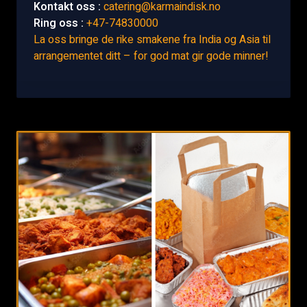
Kontakt oss :
catering@karmaindisk.no
Ring oss :
+47-74830000
La oss bringe de rike smakene fra India og Asia til
arrangementet ditt – for god mat gir gode minner!